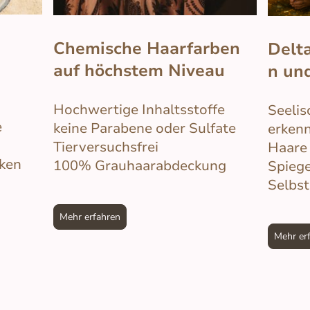
Chemische Haarfarben
Delt
auf höchstem Niveau
n un
Hochwertige Inhaltsstoffe
Seelis
e
keine Parabene oder Sulfate
erkenn
Tierversuchsfrei
Haare 
iken
100% Grauhaarabdeckung
Spiege
Selbst
Mehr erfahren
Mehr er